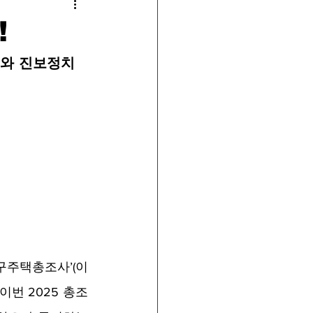
!
회와 진보정치
구주택총조사’(이
이번 2025 총조