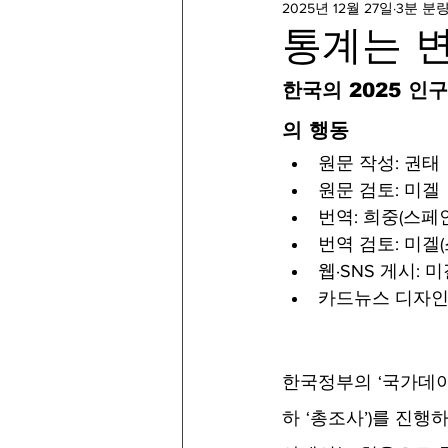
2025년 12월 27일
3분 분
통계는 변
한국의 2025 
의 행동
원문 작성: 권태
원문 검토: 미겔
번역: 희중(스페인어
번역 검토: 미겔
웹·SNS 게시: 
카드뉴스 디자인
한국정부의 ‘국가데이
하 ‘총조사’)를 진행