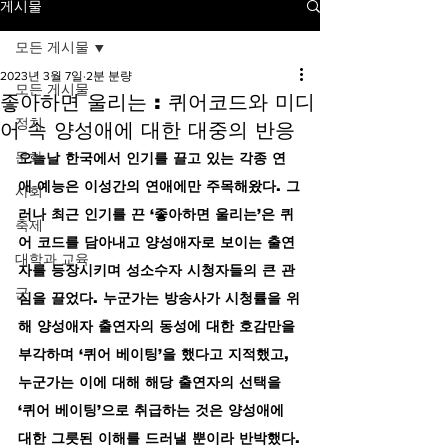
게시물
모든 게시물
2023년 3월 7일
2분 분량
모든 게시물
좋아하면 울리는 : 퀴어코드와 미디
정치
어 속 양성애에 대한 대중의 반응
문화
오늘날 한국에서 인기를 끌고 있는 각종 연
애 예능은 이성간의 연애에만 주목해왔다. 그
사회
러나 최근 인기를 끈 ‘좋아하면 울리는’은 퀴
축제
어 코드를 담아내고 양성애자로 보이는 출연
대학과 교육
자를 등장시키며 성소수자 시청자들의 큰 관
군
심을 끌었다. 누군가는 방송사가 시청률을 위
해 양성애자 출연자의 동성에 대한 호감만을 
부각하며 ‘퀴어 베이팅’을 했다고 지적했고, 
누군가는 이에 대해 해당 출연자의 선택을 
‘퀴어 베이팅’으로 취급하는 것은 양성애에 
대한 그릇된 이해를 드러낼 뿐이라 반박했다.