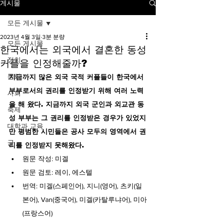
게시물
모든 게시물
2023년 4월 3일
3분 분량
모든 게시물
한국에서는 외국에서 결혼한 동성
정치
커플을 인정해줄까?
문화
지금까지 많은 외국 국적 커플들이 한국에서 
부부로서의 권리를 인정받기 위해 여러 노력
사회
을 해 왔다. 지금까지 외국 군인과 외교관 동
축제
성 부부는 그 권리를 인정받은 경우가 있었지
대학과 교육
만 평범한 시민들은 공사 모두의 영역에서 권
군
리를 인정받지 못해왔다.
원문 작성: 미겔
원문 검토: 레이, 에스텔
번역: 미겔(스페인어), 지니(영어), 츠키(일
본어), Van(중국어), 미겔(카탈루냐어), 미아
(프랑스어)