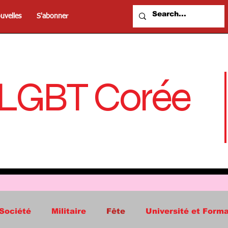
uvelles
S'abonner
 LGBT Corée
Société
Militaire
Fête
Université et Forma