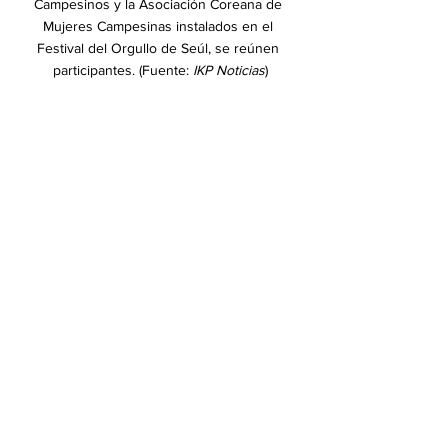
Campesinos y la Asociación Coreana de 
Mujeres Campesinas instalados en el 
Festival del Orgullo de Seúl, se reúnen 
participantes.
(Fuente: 
IKP Noticias
)
Jeong Youngyi, presidenta de la Asociación 
Coreana de Mujeres Campesinas, hablando 
en el Festival del Orgullo de Seúl. (Fuente: 
Seoul Queer Parade
)
Por último, recordamos una vez más el valor 
y el significado de la alianza entre personas 