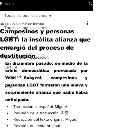
Entrada
Todas las publicaciones
30 jul 2025
8 min de lectura
Todas las publicaciones
Campesinos y personas
Festival
LGBT: la insólita alianza que
emergió del proceso de
Política
destitución
Universidad y Educación
En diciembre pasado, en medio de la 
Cultura
crisis democrática provocada por 
Sociedad
Yoon Sukyeol, campesinos y 
personas LGBT formaron una nueva y 
Militar
sorprendente alianza que nadie había 
anticipado.
Traducción al español: Miguel
Revisión de la traducción: 희중
Redacción del texto original: Miguel
Revisión del texto original: -