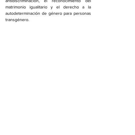
antidiscriminación, el reconocimiento del 
matrimonio igualitario y el derecho a la 
autodeterminación de género para personas 
transgénero.
Texto alternativo. En el centro, el candidato 
Kwon Young-gook del Partido Democrático 
del Trabajo, sosteniendo un cartel con el 
título del acto «Acuerdo político para la 21.ª 
elección presidencial». A sus lados, 
personas representantes del Movimiento 
Arcoíris con banderas arcoíris en sus manos. 