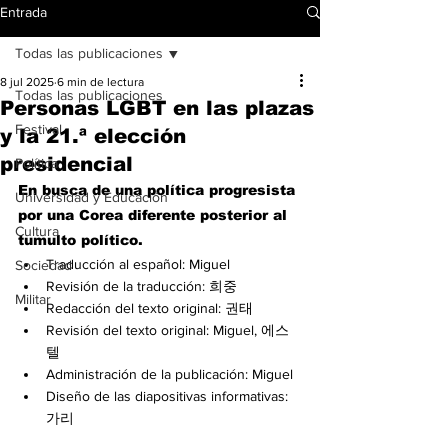
Entrada
Todas las publicaciones
8 jul 2025
6 min de lectura
Todas las publicaciones
Personas LGBT en las plazas
Festival
y la 21.ª elección
presidencial
Política
En busca de una política progresista 
Universidad y Educación
por una Corea diferente posterior al 
Cultura
tumulto político.
Traducción al español: Miguel
Sociedad
Revisión de la traducción: 희중
Militar
Redacción del texto original: 권태
Revisión del texto original: Miguel, 에스
텔
Administración de la publicación: Miguel
Diseño de las diapositivas informativas: 
가리