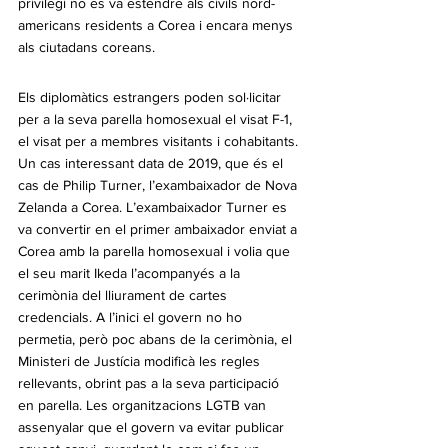
privilegi no es va estendre als civils nord-
americans residents a Corea i encara menys 
als ciutadans coreans.
Els diplomàtics estrangers poden sol·licitar 
per a la seva parella homosexual el visat F-1, 
el visat per a membres visitants i cohabitants. 
Un cas interessant data de 2019, que és el 
cas de Philip Turner, l’exambaixador de Nova 
Zelanda a Corea. L’exambaixador Turner es 
va convertir en el primer ambaixador enviat a 
Corea amb la parella homosexual i volia que 
el seu marit Ikeda l’acompanyés a la 
cerimònia del lliurament de cartes 
credencials. A l’inici el govern no ho 
permetia, però poc abans de la cerimònia, el 
Ministeri de Justícia modificà les regles 
rellevants, obrint pas a la seva participació 
en parella. Les organitzacions LGTB van 
assenyalar que el govern va evitar publicar 