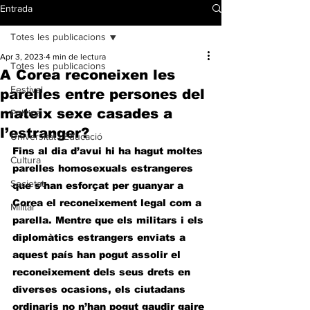
Entrada
Totes les publicacions
Apr 3, 2023
4 min de lectura
Totes les publicacions
A Corea reconeixen les
Festival
parelles entre persones del
mateix sexe casades a
Política
l’estranger?
Universitat i Educació
Fins al dia d’avui hi ha hagut moltes 
Cultura
parelles homosexuals estrangeres 
Societat
que s’han esforçat per guanyar a 
Corea el reconeixement legal com a 
Militar
parella. Mentre que els militars i els 
diplomàtics estrangers enviats a 
aquest país han pogut assolir el 
reconeixement dels seus drets en 
diverses ocasions, els ciutadans 
ordinaris no n’han pogut gaudir gaire 