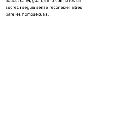
aquest canvi, guardant-lo com si fos un 
secret, i seguia sense reconèixer altres 
parelles homosexuals.