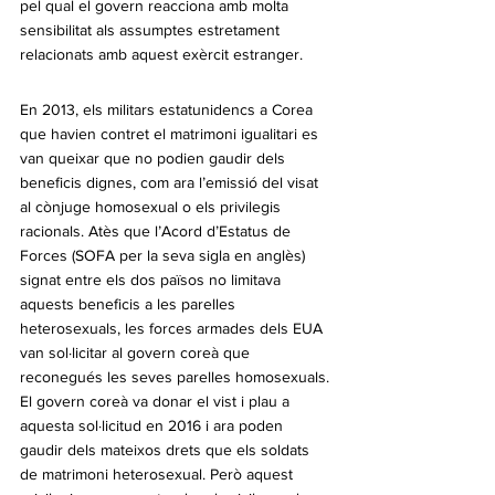
pel qual el govern reacciona amb molta 
sensibilitat als assumptes estretament 
relacionats amb aquest exèrcit estranger.
En 2013, els militars estatunidencs a Corea 
que havien contret el matrimoni igualitari es 
van queixar que no podien gaudir dels 
beneficis dignes, com ara l’emissió del visat 
al cònjuge homosexual o els privilegis 
racionals. Atès que l’Acord d’Estatus de 
Forces (SOFA per la seva sigla en anglès) 
signat entre els dos països no limitava 
aquests beneficis a les parelles 
heterosexuals, les forces armades dels EUA 
van sol·licitar al govern coreà que 
reconegués les seves parelles homosexuals. 
El govern coreà va donar el vist i plau a 
aquesta sol·licitud en 2016 i ara poden 
gaudir dels mateixos drets que els soldats 
de matrimoni heterosexual. Però aquest 