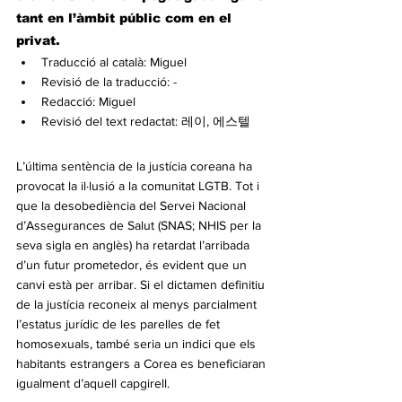
tant en l’àmbit públic com en el 
privat.
Traducció al català: Miguel
Revisió de la traducció: -
Redacció: Miguel
Revisió del text redactat: 레이, 에스텔
L’última sentència de la justícia coreana ha 
provocat la il·lusió a la comunitat LGTB. Tot i 
que la desobediència del Servei Nacional 
d’Assegurances de Salut (SNAS; NHIS per la 
seva sigla en anglès) ha retardat l’arribada 
d’un futur prometedor, és evident que un 
canvi està per arribar. Si el dictamen definitiu 
de la justícia reconeix al menys parcialment 
l’estatus jurídic de les parelles de fet 
homosexuals, també seria un indici que els 
habitants estrangers a Corea es beneficiaran 
igualment d’aquell capgirell.