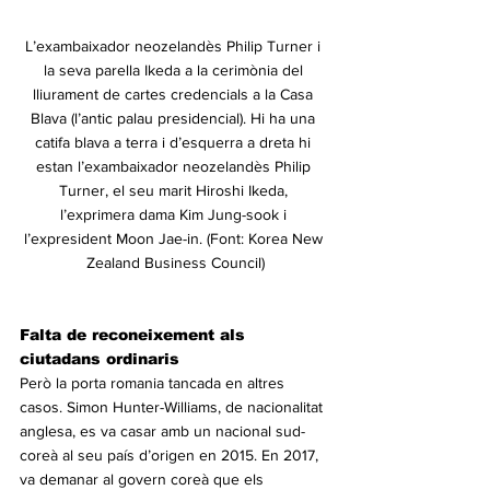
L’exambaixador neozelandès Philip Turner i 
la seva parella Ikeda a la cerimònia del 
lliurament de cartes credencials a la Casa 
Blava (l’antic palau presidencial). Hi ha una 
catifa blava a terra i d’esquerra a dreta hi 
estan l’exambaixador neozelandès Philip 
Turner, el seu marit Hiroshi Ikeda, 
l’exprimera dama Kim Jung-sook i 
l’expresident Moon Jae-in. (Font: Korea New 
Zealand Business Council)
Falta de reconeixement als 
ciutadans ordinaris
Però la porta romania tancada en altres 
casos. Simon Hunter-Williams, de nacionalitat 
anglesa, es va casar amb un nacional sud-
coreà al seu país d’origen en 2015. En 2017, 
va demanar al govern coreà que els 