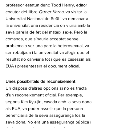
professor estatunidenc Todd Henry, editor i 
coautor del llibre 
Queer Korea
, va visitar la 
Universitat Nacional de Seül i va demanar a 
la universitat una residència on viuria amb la 
seva parella de fet del mateix sexe. Però la 
comanda, que s’hauria acceptat sense 
problema a ser una parella heterosexual, va 
ser rebutjada i la universitat va afegir que el 
resultat no canviaria tot i que es casessin als 
EUA i presentessin el document oficial.
Unes possibilitats de reconeixement
Un disposa d’altres opcions si no es tracta 
d’un reconeixement oficial. Per exemple, 
segons Kim Kyu-jin, casada amb la seva dona 
als EUA, va poder assolir que la persona 
beneficiària de la seva assegurança fos la 
seva dona. No era una assegurança pública i 
de fet no era de sorprendre atès que el 
contractant pot designar a qualsevol com a 