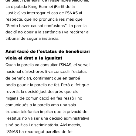
de Salut i Benestar de l’Assemblea Nacional. 
La diputada Kang Eunmei (Partit de la 
Justícia) va interrogar el cap de l’SNAS al 
respecte, que no pronuncià res més que 
“Sento haver causat confusions”. La parella 
decidí no obeir a la sentència i va recórrer al 
tribunal de segona instància.
Anul·lació de l’estatus de beneficiari 
viola el dret a la igualtat
Quan la parella va consultar l’SNAS, el servei 
nacional d’aleshores li va concedir l’estatus 
de beneficiari, confirmant que en també 
podia gaudir la parella de fet. Però el fet que 
revertís la decisió just després que els 
mitjans de comunicació en fes ressò i ho 
comuniqués a la parella amb una sola 
trucada telefònica implica que la privació de 
l’estatus no va ser una decisió administrativa 
sinó política i discriminatòria. Així mateix, 
l’SNAS ha reconegut parelles de fet 