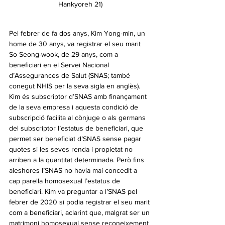
Hankyoreh 21)
Pel febrer de fa dos anys, Kim Yong-min, un 
home de 30 anys, va registrar el seu marit 
So Seong-wook, de 29 anys, com a 
beneficiari en el Servei Nacional 
d’Assegurances de Salut (SNAS; també 
conegut NHIS per la seva sigla en anglès). 
Kim és subscriptor d’SNAS amb finançament 
de la seva empresa i aquesta condició de 
subscripció facilita al cònjuge o als germans 
del subscriptor l’estatus de beneficiari, que 
permet ser beneficiat d’SNAS sense pagar 
quotes si les seves renda i propietat no 
arriben a la quantitat determinada. Però fins 
aleshores l’SNAS no havia mai concedit a 
cap parella homosexual l’estatus de 
beneficiari. Kim va preguntar a l’SNAS pel 
febrer de 2020 si podia registrar el seu marit 
com a beneficiari, aclarint que, malgrat ser un 
matrimoni homosexual sense reconeixement 