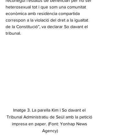
reconegui l’estatus de beneficiari per no ser 
heterosexual tot i que som una comunitat 
econòmica amb residència compartida 
correspon a la violació del dret a la igualtat 
de la Constitució”, va declarar So davant el 
tribunal.
Imatge 3. La parella Kim i So davant el 
Tribunal Administratiu de Seül amb la petició 
impresa en paper. (Font: Yonhap News 
Agency)