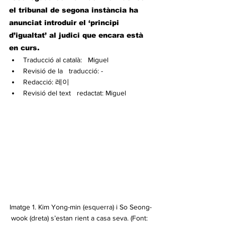
el tribunal de segona instància ha 
anunciat introduir el ‘principi 
d’igualtat’ al judici que encara està 
en curs.
Traducció al català:   Miguel
Revisió de la   traducció: -
Redacció: 레이
Revisió del text   redactat: Miguel
Imatge 1. Kim Yong-min (esquerra) i So Seong-
wook (dreta) s’estan rient a casa seva. (Font: 