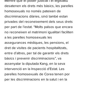
Mentre que el poder judicial i el legislatiu 
desatenen els drets més bàsics, les parelles 
homosexuals no només pateixen de 
discriminacions diàries, sinó també estan 
privades del reconeixement dels seus drets 
per part de l’estat. “Molts països que encara 
no reconeixen el matrimoni igualitari faciliten 
a les parelles homosexuals les 
assegurances mèdiques, les pensions, el 
dret de visites de pacients hospitalitzats, 
entre d’altres, per tal de garantir els drets 
bàsics i prevenir discriminacions”, va 
assenyalar la diputada Kang, en la seva 
intervenció en la Inspecció d’Estat. Les 
parelles homosexuals de Corea tenen por 
per les discriminacions en la salut i en la  
mort. Les parelles homosexuals també són 
parts de la ciutadania de Corea i tenen drets 
a gaudir de vides sanes. Les decisions de 
l’SNAS i del Tribunal Administratiu van ser 
discriminatòries.