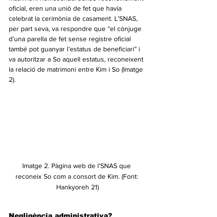
oficial, eren una unió de fet que havia 
celebrat la cerimònia de casament. L’SNAS, 
per part seva, va respondre que “el cònjuge 
d’una parella de fet sense registre oficial 
també pot guanyar l’estatus de beneficiari” i 
va autoritzar a So aquell estatus, reconeixent 
la relació de matrimoni entre Kim i So (Imatge 
2).
Imatge 2. Pàgina web de l’SNAS que 
reconeix So com a consort de Kim. (Font: 
Hankyoreh 21)
Negligència administrativa?    