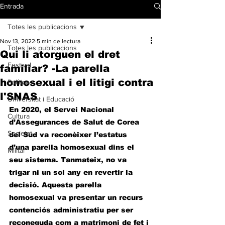
Entrada
Totes les publicacions
Nov 13, 2022
5 min de lectura
Totes les publicacions
Qui li atorguen el dret
Festival
familiar? -La parella
homosexual i el litigi contra
Política
l'SNAS
Universitat i Educació
En 2020, el Servei Nacional 
Cultura
d’Assegurances de Salut de Corea 
Societat
del Sud va reconèixer l’estatus 
d’una parella homosexual dins el 
Militar
seu sistema. Tanmateix, no va 
trigar ni un sol any en revertir la 
decisió. Aquesta parella 
homosexual va presentar un recurs 
contenciós administratiu per ser 
reconeguda com a matrimoni de fet i 