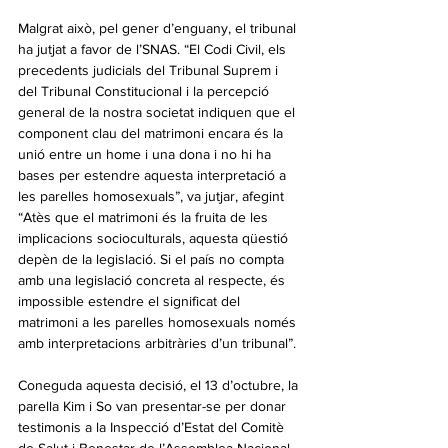
Malgrat això, pel gener d’enguany, el tribunal 
ha jutjat a favor de l’SNAS. “El Codi Civil, els 
precedents judicials del Tribunal Suprem i 
del Tribunal Constitucional i la percepció 
general de la nostra societat indiquen que el 
component clau del matrimoni encara és la 
unió entre un home i una dona i no hi ha 
bases per estendre aquesta interpretació a 
les parelles homosexuals”, va jutjar, afegint 
“Atès que el matrimoni és la fruita de les 
implicacions socioculturals, aquesta qüestió 
depèn de la legislació. Si el país no compta 
amb una legislació concreta al respecte, és 
impossible estendre el significat del 
matrimoni a les parelles homosexuals només 
amb interpretacions arbitràries d’un tribunal”.
Coneguda aquesta decisió, el 13 d’octubre, la 
parella Kim i So van presentar-se per donar 
testimonis a la Inspecció d’Estat del Comitè 