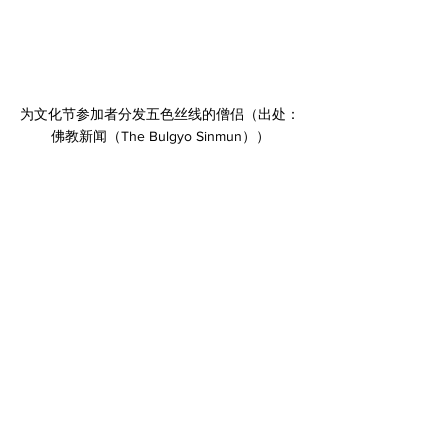
为文化节参加者分发五色丝线的僧侣（出处：
佛教新闻（The Bulgyo Sinmun））
2022年首尔酷儿文化节又有了各种基督教新
教团体的参与。在广场里，圣公会祭司闵淑熙
（音，Min Sook-hee）与长老会牧师金廷源
（音，Kim Jeongwon）为酷儿基督教徒进行
了祝福仪式。此次游行更由性少数群体基督教
团体“彩虹耶稣（Rainbow Jesus）”的游行车
辆带头，游行参加者一同歌唱电子舞曲风的基
督教赞美歌跟随。由基督教、佛教的圣职者与
信徒组成的团体“与酷儿路伴同行的宗教人”举