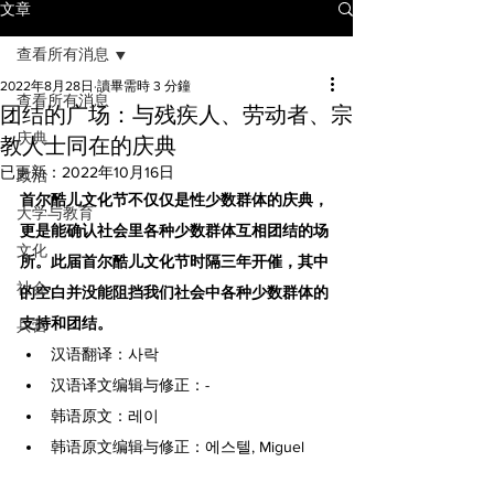
文章
查看所有消息
2022年8月28日
讀畢需時 3 分鐘
查看所有消息
团结的广场：与残疾人、劳动者、宗
庆典
教人士同在的庆典
已更新：
2022年10月16日
政治
首尔酷儿文化节不仅仅是性少数群体的庆典，
大学与教育
更是能确认社会里各种少数群体互相团结的场
文化
所。此届首尔酷儿文化节时隔三年开催，其中
社会
的空白并没能阻挡我们社会中各种少数群体的
支持和团结。
兵营
汉语翻译：사락
汉语译文编辑与修正：-
韩语原文：레이
韩语原文编辑与修正：에스텔, Miguel