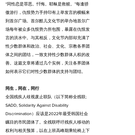
“同性恋是罪恶。忏悔。耶稣是救赎。”每逢骄
傲游行，仇恨势力手持印有上举发言的横幅来
到首尔广场。首尔酷儿文化节的举办地首尔广
场每年被众多仇恨势力所包围，暴露在仇恨发
言的洪水中。与其相反，文化节内部却充满了
性少数群体和政治、社会、文化、宗教各界团
体之间的团结，一致支持性少数群体人权的改
善。这篇文章将通过几个实例，关注各界团体
如何表示它们对性少数群体的支持与团结。 
同生，同在，同行
全国残疾人歧视废止联队（以下简称全残联; 
SADD, Solidarity Against Disability 
Discrimination）应该是2022年最受韩国社会
瞩目的市民团体了。全残联呼吁残疾人移动的
权利与相关预算，以在上班高峰期乘轮椅上下