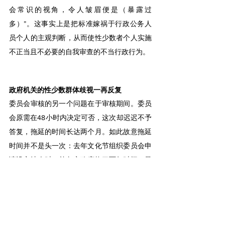
会常识的视角，令人皱眉便是（暴露过
多）”。这事实上是把标准嫁祸于行政公务人
员个人的主观判断，从而使性少数者个人实施
不正当且不必要的自我审查的不当行政行为。
政府机关的性少数群体歧视一再反复
委员会审核的另一个问题在于审核期间。委员
会原需在48小时内决定可否，这次却迟迟不予
答复，拖延的时间长达两个月。如此故意拖延
时间并不是头一次：去年文化节组织委员会申
请设立法人时，首尔市政府拖了两年时间，最
终不予许可。首尔市政府在提交中央行政审判
委员会的书面答复中称，追求性少数群体平等
的组织为目标违反宪法，该主张又激起了公
愤。