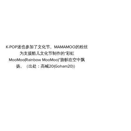
﻿K-POP迷也参加了文化节。MAMAMOO的粉丝
为支援酷儿文化节制作的“彩虹
MooMoo(Rainbow MooMoo)”旗帜在空中飘
扬。（出处：高喊20(Goham20)）