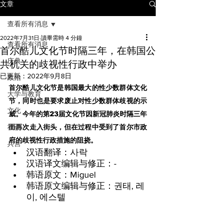
文章
查看所有消息
2022年7月31日
讀畢需時 4 分鐘
查看所有消息
首尔酷儿文化节时隔三年，在韩国公
庆典
共机关的歧视性行政中举办
已更新：
2022年9月8日
政治
首尔酷儿文化节是韩国最大的性少数群体文化
大学与教育
节，同时也是要求废止对性少数群体歧视的示
文化
威。今年的第23届文化节因新冠肺炎时隔三年
社会
而再次走入街头，但在过程中受到了首尔市政
府的歧视性行政措施的阻挠。
兵营
汉语翻译：사락
汉语译文编辑与修正：-
韩语原文：Miguel
韩语原文编辑与修正：권태, 레
이, 에스텔