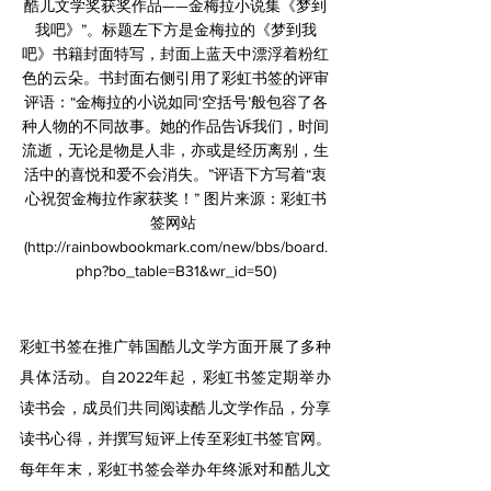
酷儿文学奖获奖作品——金梅拉小说集《梦到
我吧》”。标题左下方是金梅拉的《梦到我
吧》书籍封面特写，封面上蓝天中漂浮着粉红
色的云朵。书封面右侧引用了彩虹书签的评审
评语：“金梅拉的小说如同‘空括号’般包容了各
种人物的不同故事。她的作品告诉我们，时间
流逝，无论是物是人非，亦或是经历离别，生
活中的喜悦和爱不会消失。”评语下方写着“衷
心祝贺金梅拉作家获奖！” 图片来源：彩虹书
签网站 
(http://rainbowbookmark.com/new/bbs/board.
php?bo_table=B31&wr_id=50)
彩虹书签在推广韩国酷儿文学方面开展了多种
具体活动。自2022年起，彩虹书签定期举办
读书会，成员们共同阅读酷儿文学作品，分享
读书心得，并撰写短评上传至彩虹书签官网。
每年年末，彩虹书签会举办年终派对和酷儿文