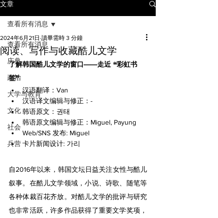
文章
查看所有消息
2024年6月21日
讀畢需時 3 分鐘
查看所有消息
阅读、写作与收藏酷儿文学
庆典
了解韩国酷儿文学的窗口——走近 “彩虹书
政治
签”
汉语翻译：Van
大学与教育
汉语译文编辑与修正：-
文化
韩语原文：권태
韩语原文编辑与修正：Miguel, Payung
社会
Web/SNS 发布: Miguel
兵营
卡片新闻设计: 가리
自2016年以来，韩国文坛日益关注女性与酷儿
叙事。在酷儿文学领域，小说、诗歌、随笔等
各种体裁百花齐放。对酷儿文学的批评与研究
也非常活跃，许多作品获得了重要文学奖项，