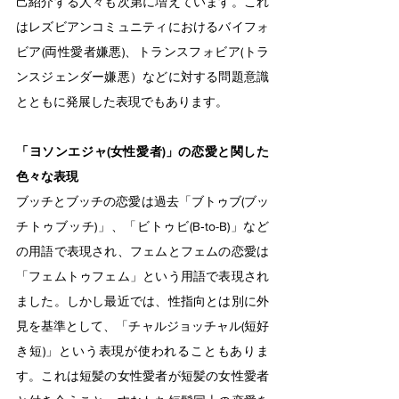
己紹介する人々も次第に増えています。これ
はレズビアンコミュニティにおけるバイフォ
ビア(両性愛者嫌悪)、トランスフォビア(トラ
ンスジェンダー嫌悪）などに対する問題意識
とともに発展した表現でもあります。
「ヨソンエジャ(女性愛者)」の恋愛と関した
色々な表現
ブッチとブッチの恋愛は過去「ブトゥブ(ブッ
チトゥブッチ)」、「ビトゥビ(B‐to-B)」など
の用語で表現され、フェムとフェムの恋愛は
「フェムトゥフェム」という用語で表現され
ました。しかし最近では、性指向とは別に外
見を基準として、「チャルジョッチャル(短好
き短)」という表現が使われることもありま
す。これは短髪の女性愛者が短髪の女性愛者