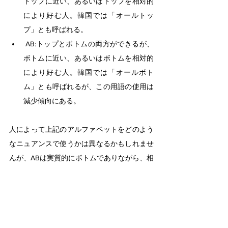
トップに近い、あるいはトップを相対的
により好む人。韓国では「オールトッ
プ」とも呼ばれる。
 AB:トップとボトムの両方ができるが、
ボトムに近い、あるいはボトムを相対的
により好む人。韓国では「オールボト
ム」とも呼ばれるが、この用語の使用は
減少傾向にある。
人によって上記のアルファベットをどのよう
なニュアンスで使うかは異なるかもしれませ
んが、ABは実質的にボトムでありながら、相
手が要求すれば仕方なくトップも可能な程度
の人だと考える人も少なくありません。ま
た、プロフィールに「B」や「T」と明記して
いるにもかかわらず、反対の役割を要求され