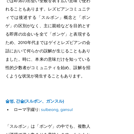
では即席の出会い全般を表す広い意味で使わ
れることもあります。レズビアンコミュニテ
ィでは後述する「スルボン」概念と「ボン
ゲ」の区別がなく、主に親睦などを目的とす
る即席の出会いを全て「ボンゲ」と表現する
ため、2010年代まではゲイとレズビアンの会
話において何らかの誤解が生じることもあり
ました。時に、本来の意味だけを知っている
性的少数者がコミュニティを始め、誤解を招
くような状況が発生することもあります。
술벙, 간술(スルボン、ガンスル)
ローマ字綴り: 
sulbeong, gansul
「スルボン」は「ボンゲ」の中でも、複数人