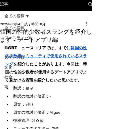
記事
全ての投稿
2025年10月4日
読了時間: 8分
全ての投稿
韓国の性的少数者スラングを紹介し
フェスティバル
ます - デートアプリ編
政治
LGBTニュースコリアでは、すでに
韓国の性
的少数者コミュニティで使用されているスラ
大学と教育
ング
を紹介したことがあります。今回は、韓
文化
国の性的少数者が使用するデートアプリでよ
社会
く見かける表現を紹介したいと思います。
軍
翻訳：보꾸
翻訳の検討と修正：-
原文：권태
原文の検討と修正：Miguel
投稿管理: 에스텔
ニュースのポスター: 가리