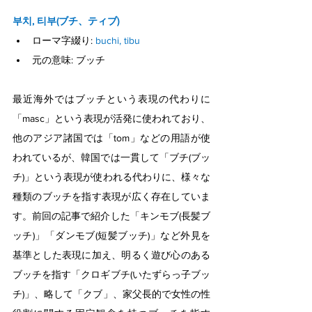
부치, 티부(ブチ、ティブ)
ローマ字綴り: 
buchi, tibu
元の意味: ブッチ
最近海外ではブッチという表現の代わりに
「masc」という表現が活発に使われており、
他のアジア諸国では「tom」などの用語が使
われているが、韓国では一貫して「ブチ(ブッ
チ)」という表現が使われる代わりに、様々な
種類のブッチを指す表現が広く存在していま
す。前回の記事で紹介した「キンモブ(長髪ブ
ッチ)」「ダンモブ(短髪ブッチ)」など外見を
基準とした表現に加え、明るく遊び心のある
ブッチを指す「クロギブチ(いたずらっ子ブッ
チ)」、略して「クブ」、家父長的で女性の性