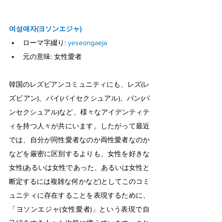
여성애자(ヨソンエジャ)
ローマ字綴り: 
yeseongaeja
元の意味: 女性愛者
韓国のレズビアンコミュニティにも、レズ(レ
ズビアン)、バイ(バイセクシュアル)、パン(パ
ンセクシュアル)など、様々なアイデンティテ
ィを持つ人々が共にいます。したがって最近
では、自分が同性愛者なのか両性愛者なのか
などを厳密に区別するよりも、女性を好きな
女性(あるいは女性であった、あるいは女性と
断定するには複雑な何かなど)としてこのコミ
ュニティに存在することを表現するために、
「ヨソンエジャ(女性愛者)」という表現で自