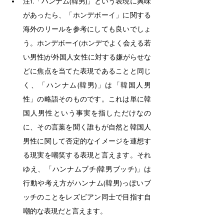
注1.「ハンナム(韓男)」という表現に興味
があったら、「ホンデボーイ」に関する
海外のリールを参考にしても良いでしょ
う。ホンデボーイ(ホンデでよく会える若
い男性)が外国人女性に対する嫌がらせな
どに焦点を当てた表現であることと同じ
く、「ハンナム(韓男)」は「韓国人男
性」の略語そのものです。これは単に韓
国人男性という事実を指しただけなの
に、その言葉を聞く誰もが自然と韓国人
男性に関して否定的なイメージを連想す
る現実を嘲笑する表現と言えます。それ
ゆえ、「ハンナムブチ(韓男ブッチ)」は
行動や考え方がハンナム(韓男)っぽいブ
ッチのことをレズビアン同士で目指す自
嘲的な表現だと言えます。