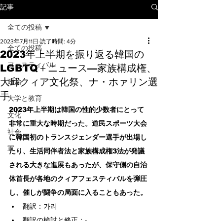
記事
全ての投稿
2023年7月11日
読了時間: 4分
全ての投稿
2023年上半期を振り返る韓国の
フェスティバル
LGBTQ＋ニュース—家族構成権、
大邱クィア文化祭、ナ・ホァリン選
政治
手
大学と教育
2023年上半期は韓国の性的少数者にとって
文化
非常に重大な時期だった。道民スポーツ大会
社会
に韓国初のトランスジェンダー選手が出場し
軍
たり、生活同伴者法と家族構成権3法が発議
される大きな進展もあったが、保守側の自治
体首長が各地のクィアフェスティバルを弾圧
し、催しが闘争の局面に入ることもあった。
翻訳：가리
翻訳の検討と修正：-