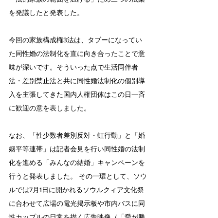
を発議したと発表した。
今回の家族構成権3法は、タブーになってい
た同性婚の法制化を直に向き合ったことで意
味が深いです。そういった点で生活同伴者
法・差別禁止法と共に同性婚法制化の個別導
入を主張してきた国内人権団体はこの日一斉
に歓迎の意を表しました。
なお、「性少数者差別反対・虹行動」と「婚
姻平等連帯」は記者会見を行い同性婚の法制
化を進める「みんなの結婚」キャンペーンを
行うと発表しました。 その一環として、ソウ
ルでは7月1日に開かれるソウルクィア文化祭
に合わせて広場の電光掲示板や市内バスに同
性カップルの日常を描く広告映像（「愛が勝