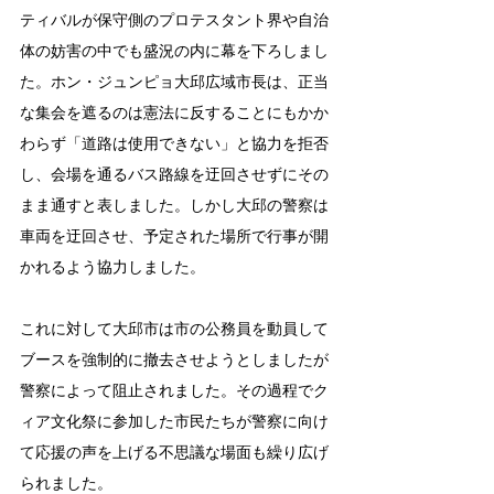
ティバルが保守側のプロテスタント界や自治
体の妨害の中でも盛況の内に幕を下ろしまし
た。ホン・ジュンピョ大邱広域市長は、正当
な集会を遮るのは憲法に反することにもかか
わらず「道路は使用できない」と協力を拒否
し、会場を通るバス路線を迂回させずにその
まま通すと表しました。しかし大邱の警察は
車両を迂回させ、予定された場所で行事が開
かれるよう協力しました。
これに対して大邱市は市の公務員を動員して
ブースを強制的に撤去させようとしましたが
警察によって阻止されました。その過程でク
ィア文化祭に参加した市民たちが警察に向け
て応援の声を上げる不思議な場面も繰り広げ
られました。