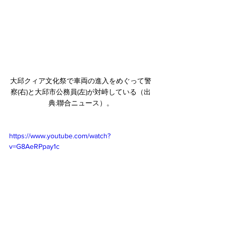
大邱クィア文化祭で車両の進入をめぐって警
察(右)と大邱市公務員(左)が対峙している（出
典:聯合ニュース）。
https://www.youtube.com/watch?
v=G8AeRPpay1c