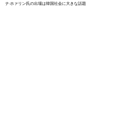
ナ·ホァリン氏の出場は韓国社会に大きな話題
を投げかけましたが、運動競技での性別区別
とトランスジェンダーについてはまだ議論が
足りないです。まず自治体首長である江原道
知事のキム·ジンテ氏は「江原地域の牧師たち
が大挙参加した行事でクィア祭りなどは絶対
に足を踏み入れないようにする」と言い、ナ·
ホァリン氏の大会出場に反対する発言をしま
した。シン·キョンホ江原道教育監もクィア文
化祭に対する反対意思を表するなど、性的少
数者に対しての敵対的な態度が心配されま
す。