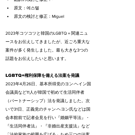
原文：에스텔
原文の検討と修正：Miguel
2023年コツコツと韓国のLGBTQ＋関連ニュ
ースをお伝えしてきましたが、近ごろ重大な
案件が多く発生しました。最も大きな3つの
話題をお伝えしたいと思います。
LGBTQ+権利保障を備える法案を発議
2023年4月26日、基本所得党のヨン·ヘイン国
会議員など11人が韓国で初めて生活同伴者
（パートナーシップ）法を発議しました。次
いで31日、正義党のチャン·ヘヨン氏などは国
会本館前で記者会見を行い『婚姻平等法』・
『生活同伴者法』・『非婚出産支援法』など
「法的家族の範囲を広げる」ため三つの法案