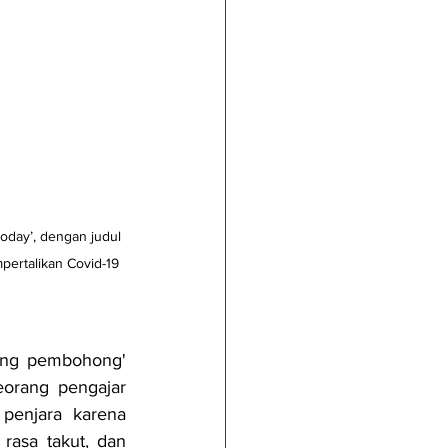
oday’, dengan judul 
ertalikan Covid-19 
ang pembohong' 
orang pengajar 
enjara karena 
asa takut, dan 