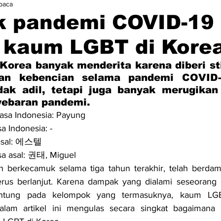
baca
 pandemi COVID-19
 kaum LGBT di Kore
orea banyak menderita karena diberi sti
dan kebencian selama pandemi COVID-
dak adil, tetapi juga banyak merugikan 
ebaran pandemi.
sa Indonesia: Payung
a Indonesia: -
 asal: 에스텔
a asal: 권태, Miguel
h berkecamuk selama tiga tahun terakhir, telah berdam
rus berlanjut. Karena dampak yang dialami seseorang 
antung pada kelompok yang termasuknya, kaum LG
alam artikel ini mengulas secara singkat bagaimana 