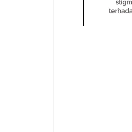
stig
terhada