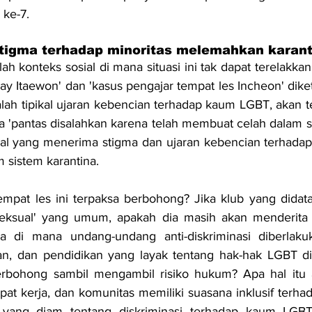
 ke-7.
tigma terhadap minoritas melemahkan karant
alah konteks sosial di mana situasi ini tak dapat terelakkan
gay Itaewon' dan 'kasus pengajar tempat les Incheon' diketa
lah tipikal ujaran kebencian terhadap kaum LGBT, akan te
 'pantas disalahkan karena telah membuat celah dalam sis
l yang menerima stigma dan ujaran kebencian terhadap m
 sistem karantina.
pat les ini terpaksa berbohong? Jika klub yang didatan
seksual' yang umum, apakah dia masih akan menderita k
 di mana undang-undang anti-diskriminasi diberlakuk
an, dan pendidikan yang layak tentang hak-hak LGBT dib
erbohong sambil mengambil risiko hukum? Apa hal itu ak
pat kerja, dan komunitas memiliki suasana inklusif terh
yang diam tentang diskriminasi terhadap kaum LGBT 