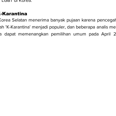
LGBT di Korea.
K-Karantina
 Korea Selatan menerima banyak pujaan karena pencegaha
lah 'K-Karantina' menjadi populer, dan beberapa analis m
sa dapat memenangkan pemilihan umum pada April 20