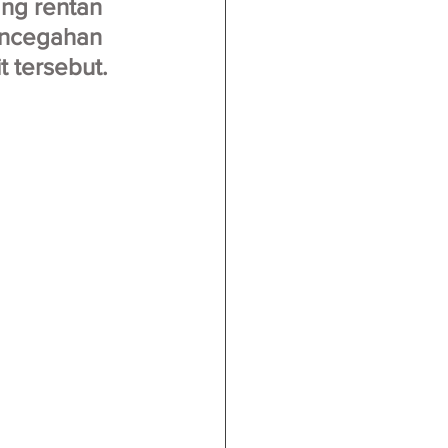
ng rentan 
encegahan 
 tersebut.