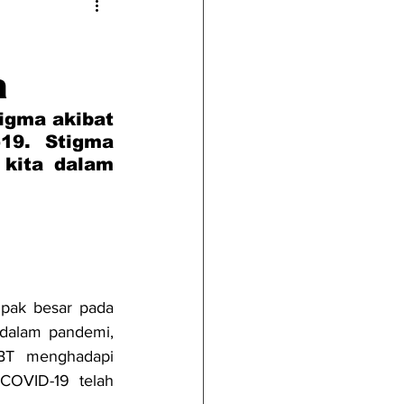
a
gma akibat 
19. Stigma 
kita dalam 
pak besar pada 
dalam pandemi, 
BT menghadapi 
COVID-19 telah 