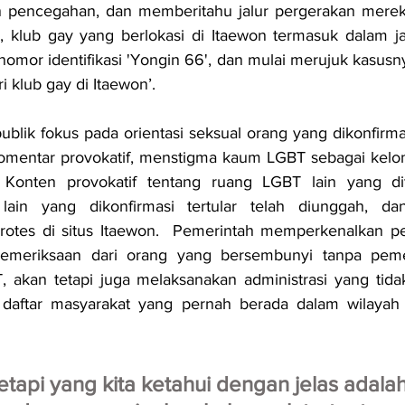
an pencegahan, dan memberitahu jalur pergerakan mereka
, klub gay yang berlokasi di Itaewon termasuk dalam ja
nomor identifikasi 'Yongin 66', dan mulai merujuk kasus
i klub gay di Itaewon’.
publik fokus pada orientasi seksual orang yang dikonfirma
mentar provokatif, menstigma kaum LGBT sebagai kelom
 Konten provokatif tentang ruang LGBT lain yang di
lain yang dikonfirmasi tertular telah diunggah, da
otes di situs Itaewon.  Pemerintah memperkenalkan pe
meriksaan dari orang yang bersembunyi tanpa pemer
 akan tetapi juga melaksanakan administrasi yang tidak 
daftar masyarakat yang pernah berada dalam wilayah s
etapi yang kita ketahui dengan jelas adala