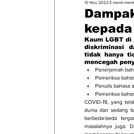
10 Nov 2022
3 menit mem
Dampak
kepada
Kaum LGBT di K
diskriminasi 
tidak hanya ti
mencegah peny
Penerjemah baha
Pemeriksa bahas
Penulis bahasa
Pemeriksa bahas
COVID-19, yang tela
dunia dan sedang te
berbeda-beda terg
masalahnya juga. D