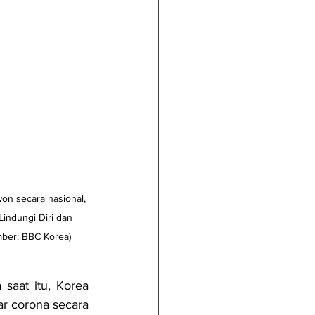
n secara nasional, 
Lindungi Diri dan 
mber: BBC Korea)
aat itu, Korea 
r corona secara 