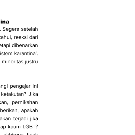
ina
. Segera setelah 
hui, reaksi dari 
tapi dibenarkan 
tem karantina'. 
inoritas justru 
gi pengajar ini 
etakutan? Jika 
an, pernikahan 
erikan, apakah 
an terjadi jika 
adap kaum LGBT? 
akhirnya tidak 