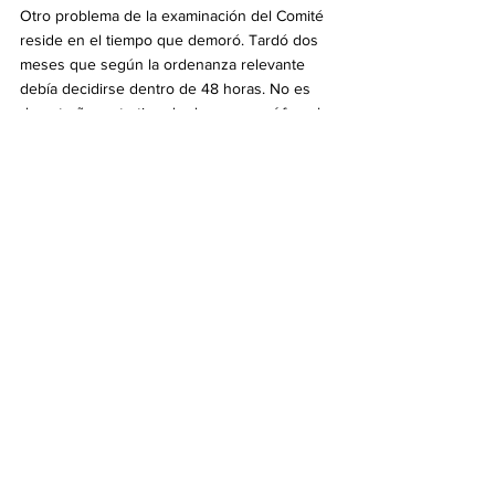
Otro problema de la examinación del Comité 
reside en el tiempo que demoró. Tardó dos 
meses que según la ordenanza relevante 
debía decidirse dentro de 48 horas. No es 
de extrañar este tipo de demora – así fue el 
caso de la fundación de la persona jurídica 
del comité organizador del SQCF. El año 
pasado el Ayuntamiento de Seúl rechazó la 
solicitud de dicha fundación al fin de dos 
años de espera. Para colmo, se indignó al 
divulgarse la contestación que se había 
mandado a la Comisión Central de Recursos 
Adminisitrativos (Central Administrative 
Appeals Comission) donde alegaba que el 
propósito de perseguir la igualdad de la 
minoría sexual era inconstitucional.
Sobran casos de una administración 
discriminatoria contra los eventos de LGBT. 
Para contar algunos, en 2017, al enterarse de 