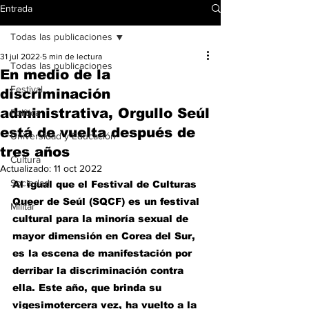
Entrada
Todas las publicaciones
31 jul 2022
5 min de lectura
Todas las publicaciones
En medio de la
Festival
discriminación
administrativa, Orgullo Seúl
Política
está de vuelta después de
Universidad y Educación
tres años
Cultura
Actualizado:
11 oct 2022
Sociedad
Al igual que el Festival de Culturas 
Queer de Seúl (SQCF) es un festival 
Militar
cultural para la minoría sexual de 
mayor dimensión en Corea del Sur, 
es la escena de manifestación por 
derribar la discriminación contra 
ella. Este año, que brinda su 
vigesimotercera vez, ha vuelto a la 