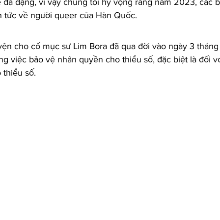
ề đa dạng, vì vậy chúng tôi hy vọng rằng năm 2023, các b
tin tức về người queer của Hàn Quốc.
yện cho cố mục sư Lim Bora đã qua đời vào ngày 3 tháng
ng việc bảo vệ nhân quyền cho thiểu số, đặc biệt là đối v
 thiểu số.