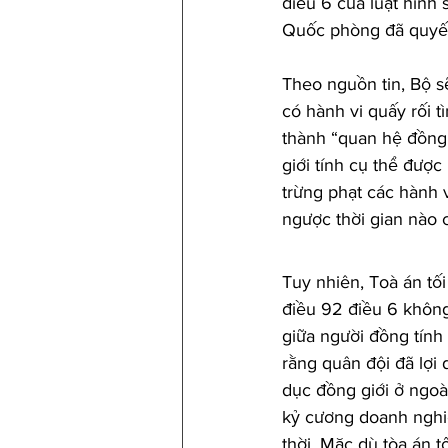
điều 6 của luật hình
Quốc phòng đã quyết 
Theo nguồn tin, Bộ sẽ
có hành vi quấy rối 
thành “quan hệ đồng g
giới tính cụ thể đượ
trừng phạt các hành 
ngược thời gian nào c
Tuy nhiên, Toà án tố
điều 92 điều 6 không 
giữa người đồng tính
rằng quân đội đã lợi 
dục đồng giới ở ngoà
kỷ cương doanh nghi
thời. Mặc dù tòa án t