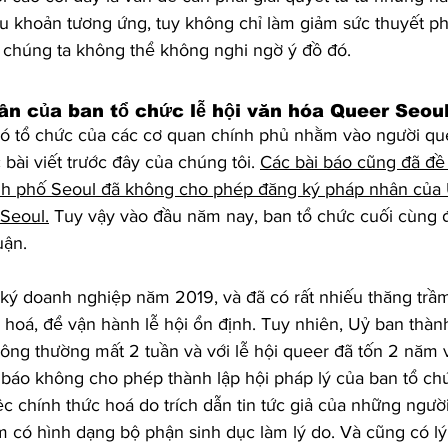
u khoản tương ứng, tuy không chỉ làm giảm sức thuyết ph
 chúng ta không thể không nghi ngờ ý đồ đó.
n của ban tổ chức lễ hội văn hóa Queer Seou
có tổ chức của các cơ quan chính phủ nhằm vào người que
bài viết trước đây của chúng tôi. 
Các bài báo cũng đã đề
nh phố Seoul đã không cho phép đăng ký pháp nhân của 
 Seoul.
 Tuy vậy vào đầu năm nay, ban tổ chức cuối cùng đ
uận.
ký doanh nghiệp năm 2019, và đã có rất nhiếu thăng trầm
c hoá, để vận hành lễ hội ổn định. Tuy nhiên, Uỷ ban thàn
thông thường mất 2 tuần và với lễ hội queer đã tốn 2 năm 
áo không cho phép thành lập hội pháp lý của ban tổ chứ
c chính thức hoá do trích dẫn tin tức giả của những ngườ
 có hình dạng bộ phận sinh dục làm lý do. Và cũng có lý 