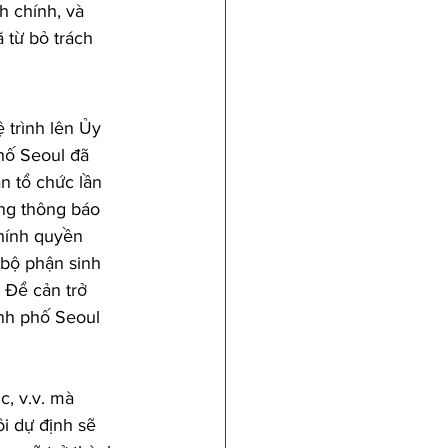
h chính, và 
 từ bỏ trách 
 trình lên Ủy 
hố Seoul đã 
n tổ chức lần 
ng thông báo 
hính quyền 
 bộ phận sinh 
 Để cản trở 
nh phố Seoul 
c, v.v. mà 
ôi dự định sẽ 