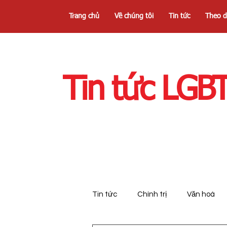
Trang chủ
Về chúng tôi
Tin tức
Theo d
​Tin tức LG
​Tin tức
Chính trị
Văn hoá