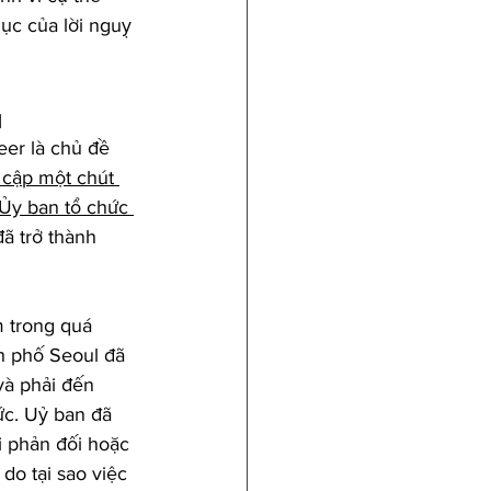
ục của lời nguỵ 
l
er là chủ đề 
 cập một chút 
Ủy ban tổ chức 
ã trở thành 
 trong quá 
h phố Seoul đã 
và phải đến 
c. Uỷ ban đã 
i phản đối hoặc 
do tại sao việc 