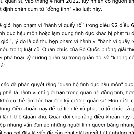
 sự quân sự vào tháng 4 năm 2022, tuy nhiên có nguồn ti
định chèn cụm từ "đồng tính" vào luật này.
 giới hạn phạm vi "hành vi quấy rối" trong điều 92 điều 6
tình dục hậu môn hoặc lạm dụng tình dục khác bị phạt tù 
iới”, lý do là để thu hẹp phạm vi hành vi "hành vi quấy r
c nêu trong luật cũ. Quan chức của Bộ Quốc phòng giải thí
vi phá hoại kỷ cương quân sự trong quân đội và "không có
ả".
i cáo đã phán quyết rằng "quan hệ tình dục hậu môn" đượ
phải là hành vi chỉ giới hạn trong quan hệ đồng tính, hơ
 khó có thể làm tổn hại đến kỷ cương quân sự. Hơn nữa, cầ
dụng điều khoản này để có tiền lệ xử phạt có tổ chức cả q
i lãnh thổ Quân khu. Quân đội cho rằng điều khoản này là
ệp nhưng vẫn đàn áp những người lính queer bằng những 
ối cao coi đây là vấn đề cần phải giải quyết từ từ nhưng hà