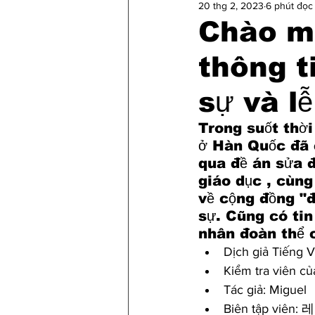
20 thg 2, 2023
6 phút đọc
Chào m
thông t
sự và l
Trong suốt thời
ở Hàn Quốc đã 
qua đề án sửa đ
giáo dục , cùng
về cộng đồng "đ
sự. Cũng có tin
nhân đoàn thể c
Dịch giả Tiếng 
Kiểm tra viên củ
Tác giả: Miguel
Biên tập viên: 