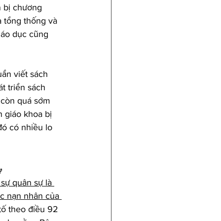
n bị chương 
a tổng thống và 
iáo dục cũng 
ẩn viết sách 
t triển sách 
n còn quá sớm 
h giáo khoa bị 
đó có nhiều lo 
ự
 sự quân sự là 
ác nạn nhân của 
tố theo điều 92 