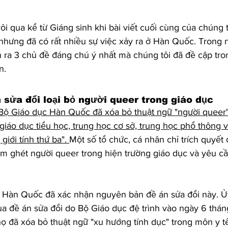
ôi qua kể từ Giáng sinh khi bài viết cuối cùng của chúng 
hưng đã có rất nhiều sự việc xảy ra ở Hàn Quốc. Trong 
n ra 3 chủ đề đáng chú ý nhất mà chúng tôi đã đề cập tron
n. 
 sửa đổi loại bỏ người queer trong giáo dục
Bộ Giáo dục Hàn Quốc đã xóa bỏ thuật ngữ "người queer"
giáo dục tiểu học, trung học cơ sở, trung học phổ thông v
iới tính thứ ba".
Một số tổ chức, cá nhân chỉ trích quyết
ăm ghét người queer trong hiện trường giáo dục và yêu c
ủ Hàn Quốc đã xác nhận nguyên bản đề án sửa đổi này. Ủ
 đề án sửa đổi do Bộ Giáo dục đệ trình vào ngày 6 tháng 
 họ đã xóa bỏ thuật ngữ "xu hướng tính dục" trong môn y t