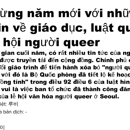
ừng năm mới với nh
in về giáo dục, luật 
ễ hội người queer
 gian cuối năm, có rất nhiều tin tức của n
được truyền tải đến cộng đồng. Chính phủ 
ổi giáo trình để tiến hành xóa bỏ "người q
 với đó là Bộ Quốc phòng đã tiết lộ kế hoạc
ồng tính" trong điều 92 điều 6 của luật hì
 vui là việc ban tổ chức đã thành công đă
ủa lễ hội văn hóa người queer ở Seoul.
Việt: 루비
a bản dịch: -
레이