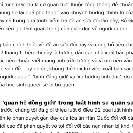
hỉ trích mặc dù là cơ quan trực thuộc tổng thống để chuẩ
nhưng họ lại quá phụ thuộc vào khuynh hướng chính trị củ
 cả trong quá trình kiểm tra đề án sửa đổi lần này, Bộ G
ến kêu gọi tầm quan trọng của giáo dục về người queer. 
 báo chính thức về đề án sửa đổi này và công bố tiêu chu
 tháng 1. Tiêu chí này là hướng dẫn các nhà xuất bản phá
 các tiêu chuẩn viết mang tính trừu tượng và vĩ mô nên vẫ
 về vấn đề. Tuy nhiên, không thể loại trừ việc xuất bản sác
người queer”, 'bình đẳng giới' và 'xu hướng tính dục', do 
của học sinh queer sẽ bị bỏ quên. 
 'quan hệ đồng giới' trong luật hình sự quân s
rước, chúng tôi đã giới thiệu luật 6 điều 92 của luật hình
tiền lệ phán quyết gần đây của tòa án Hàn Quốc đối với c
tối cao đã phán quyết vô tội đối với các nạn nhân bị khởi 