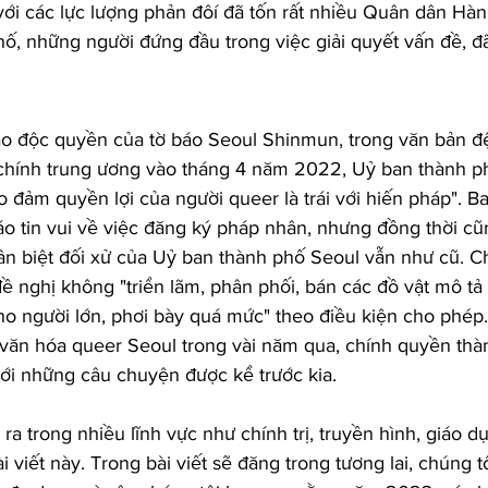
ới các lực lượng phản đôí đã tốn rất nhiều Quân dân Hàn
ố, những người đứng đầu trong việc giải quyết vấn đề, đã
áo độc quyền của tờ báo Seoul Shinmun, trong văn bản đệ
chính trung ương vào tháng 4 năm 2022, Uỷ ban thành p
o đảm quyền lợi của người queer là trái với hiến pháp". Ba
o tin vui về việc đăng ký pháp nhân, nhưng đồng thời cũ
n biệt đối xử của Uỷ ban thành phố Seoul vẫn như cũ. C
ề nghị không "triển lãm, phân phối, bán các đồ vật mô tả
o người lớn, phơi bày quá mức" theo điều kiện cho phép.
 văn hóa queer Seoul trong vài năm qua, chính quyền thà
i những câu chuyện được kể trước kia. 
ra trong nhiều lĩnh vực như chính trị, truyền hình, giáo dụ
 viết này. Trong bài viết sẽ đăng trong tương lai, chúng t