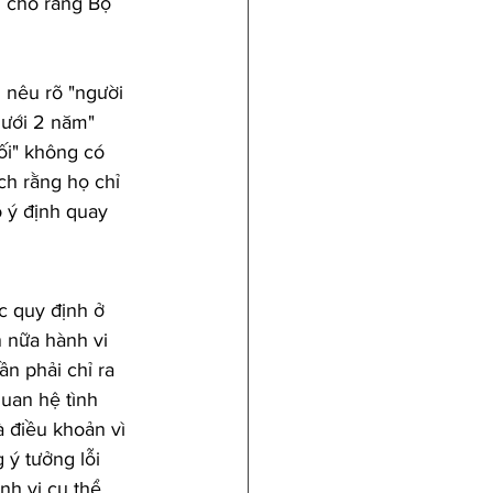
n cho rằng Bộ 
 nêu rõ "người 
dưới 2 năm" 
ối" không có 
ch rằng họ chỉ 
 ý định quay 
c quy định ở 
n nữa hành vi 
n phải chỉ ra 
uan hệ tình 
 điều khoản vì 
ý tưởng lỗi 
nh vi cụ thể 