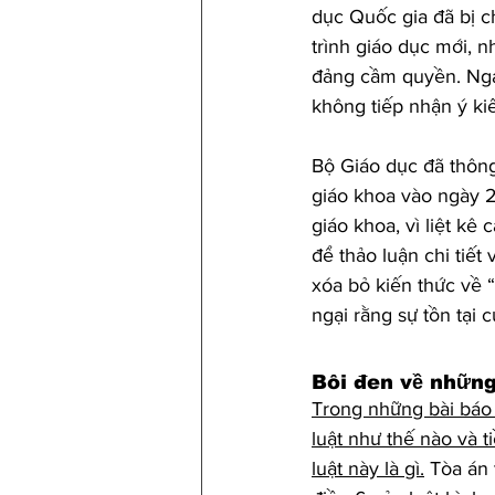
dục Quốc gia đã bị c
trình giáo dục mới, 
đảng cầm quyền. Ngay
không tiếp nhận ý ki
Bộ Giáo dục đã thông
giáo khoa vào ngày 27
giáo khoa, vì liệt kê
để thảo luận chi tiết
xóa bỏ kiến thức về “
ngại rằng sự tồn tại 
Bôi đen về những
Trong những bài báo t
luật như thế nào và 
luật này là gì.
 Tòa án 