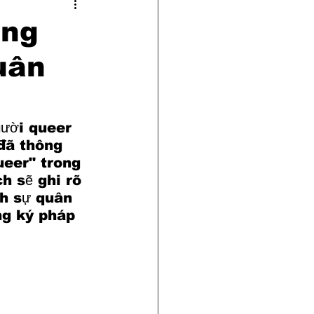
ững
quân
gười queer 
đã thông 
ueer" trong 
h sẽ ghi rõ 
nh sự quân 
ng ký pháp 