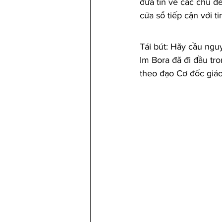
đưa tin về các chủ đ
cửa sổ tiếp cận với 
Tái bút: Hãy cầu ngu
Im Bora đã đi đầu tro
theo đạo Cơ đốc giáo