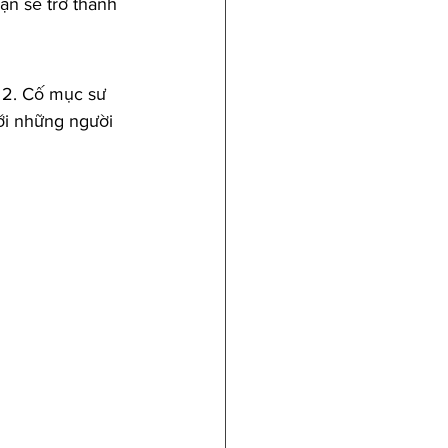
ạn sẽ trở thành 
 2. Cố mục sư 
ới những người 