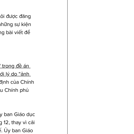
tôi được đăng 
những sự kiện 
g bài viết để 
 trong đề án 
ới lý do “ảnh 
 định của Chính 
ầu Chính phủ 
y ban Giáo dục 
12, thay vì cải 
ế. Ủy ban Giáo 