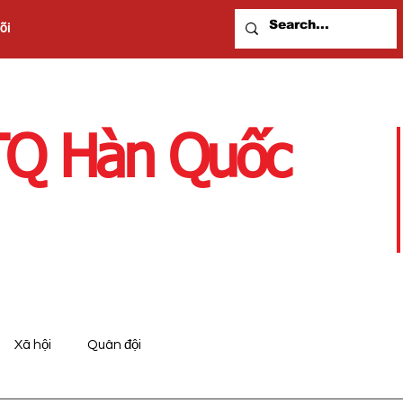
õi
BTQ Hàn Quốc
Xã hội
Quân đội