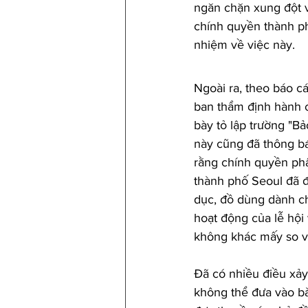
ngăn chặn xung đột v
chính quyền thành ph
nhiệm về việc này.
Ngoài ra, theo báo c
ban thẩm định hành 
bày tỏ lập trường "Bả
này cũng đã thông bá
rằng chính quyền phâ
thành phố Seoul đã đ
dục, đồ dùng dành ch
hoạt động của lễ hội
không khác mấy so vớ
Đã có nhiều điều xảy 
không thể đưa vào bài