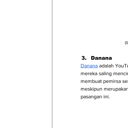
(
Danana
Danana
 adalah YouT
mereka saling menci
membuat pemirsa sen
meskipun merupakan 
pasangan ini.