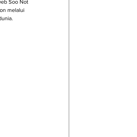
web Soo Not 
on melalui 
dunia.