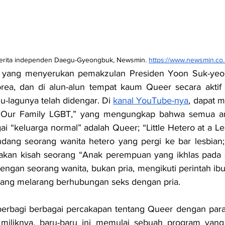
 berita independen Daegu-Gyeongbuk, Newsmin. 
https://www.newsmin.co.
es yang menyerukan pemakzulan Presiden Yoon Suk-yeol t
rea, dan di alun-alun tempat kaum Queer secara aktif ter
gu-lagunya telah didengar. Di 
kanal YouTube-nya
, dapat 
 “Our Family LGBT,” yang mengungkap bahwa semua an
i “keluarga normal” adalah Queer; “Little Hetero at a Les
andang seorang wanita hetero yang pergi ke bar lesbian
takan kisah seorang “Anak perempuan yang ikhlas pada o
ngan seorang wanita, bukan pria, mengikuti perintah ib
 yang melarang berhubungan seks dengan pria.
h berbagi berbagai percakapan tentang Queer dengan par
 miliknya, baru-baru ini memulai sebuah program yang d