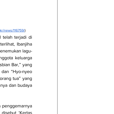
kr/news/116759/
)
elah terjadi di 
lihat, Ibanjiha 
menemukan lagu-
ggota keluarga 
bian Bar,” yang 
; dan “Hyo-nyeo 
rang tua” yang 
unya dan budaya 
a penggemarnya 
isebut ‘Kertas 