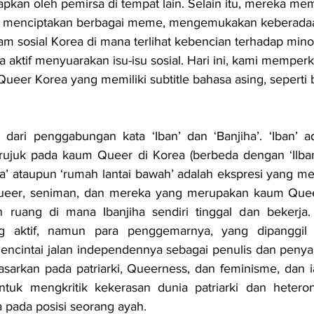
apkan oleh pemirsa di tempat lain. Selain itu, mereka me
 menciptakan berbagai meme, mengemukakan keberada
am sosial Korea di mana terlihat kebencian terhadap minor
a aktif menyuarakan isu-isu sosial. Hari ini, kami memper
eer Korea yang memiliki subtitle bahasa asing, seperti b
ir dari penggabungan kata ‘Iban’ dan ‘Banjiha’. ‘Iban’ a
ujuk pada kaum Queer di Korea (berbeda dengan ‘Ilban
jiha’ ataupun ‘rumah lantai bawah’ adalah ekspresi yang mewa
ueer, seniman, dan mereka yang merupakan kaum Quee
g aktif, namun para penggemarnya, yang dipanggil ‘
encintai jalan independennya sebagai penulis dan penyany
idasarkan pada patriarki, Queerness, dan feminisme, dan
ntuk mengkritik kekerasan dunia patriarki dan heteron
 pada posisi seorang ayah.