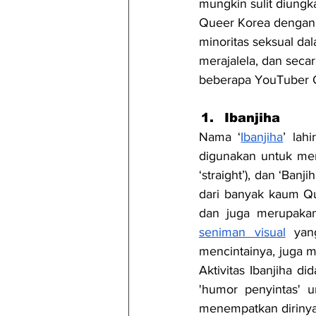
mungkin sulit diungk
Queer Korea dengan
minoritas seksual dal
merajalela, dan secar
beberapa YouTuber Qu
Ibanjiha
Nama ‘
Ibanjiha
’ lah
digunakan untuk mer
‘straight’), dan ‘Ban
dari banyak kaum Q
seniman visual
 yan
mencintainya, juga m
Aktivitas Ibanjiha d
'humor penyintas' u
menempatkan dirinya