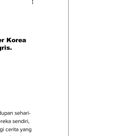
r Korea 
ris.
dupan sehari-
eka sendiri, 
 cerita yang 