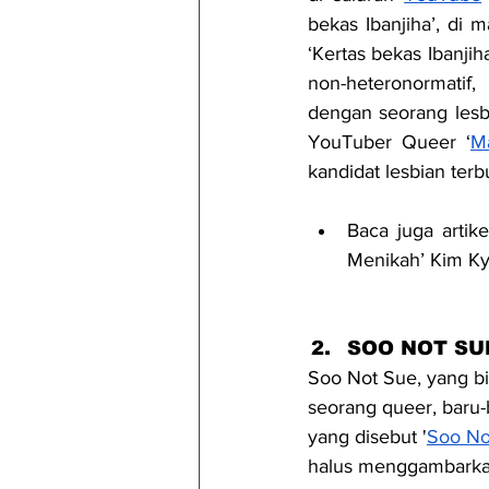
bekas Ibanjiha’, di 
‘Kertas bekas Ibanji
non-heteronormatif
dengan seorang lesbi
YouTuber Queer ‘
M
kandidat lesbian ter
Baca juga arti
Menikah’ Kim Kyu
SOO NOT SU
Soo Not Sue, yang b
seorang queer, baru
yang disebut '
Soo No
halus menggambarkan 