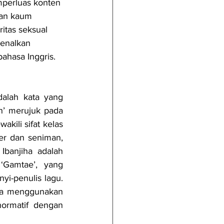
mperluas konten 
an kaum 
itas seksual 
kenalkan 
ahasa Inggris.
dalah kata yang 
’ merujuk pada 
kili sifat kelas 
r dan seniman, 
dan juga merupakan ruang di mana Ibanjiha sendiri tinggal dan bekerja. Ibanjiha adalah 
Gamtae’, yang 
i-penulis lagu. 
 ia menggunakan 
ormatif dengan 