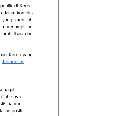
ublik di Korea. 
a dalam konteks 
a yang menikah 
uga menampilkan 
jarah lisan dan 
aan Korea yang 
a, Komunitas
sebagai 
ouTube-nya 
stis namun 
san positif 