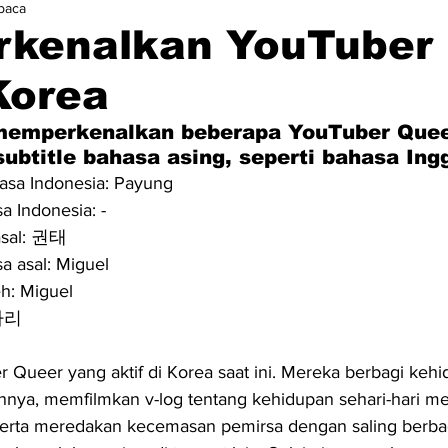
baca
kenalkan YouTuber
Korea
 memperkenalkan beberapa YouTuber Quee
ubtitle bahasa asing, seperti bahasa Ingg
sa Indonesia: Payung
a Indonesia: -
asal: 권태
a asal: Miguel
h: Miguel
 가리
Queer yang aktif di Korea saat ini. Mereka berbagi kehi
nya, memfilmkan v-log tentang kehidupan sehari-hari mer
rta meredakan kecemasan pemirsa dengan saling berbagi