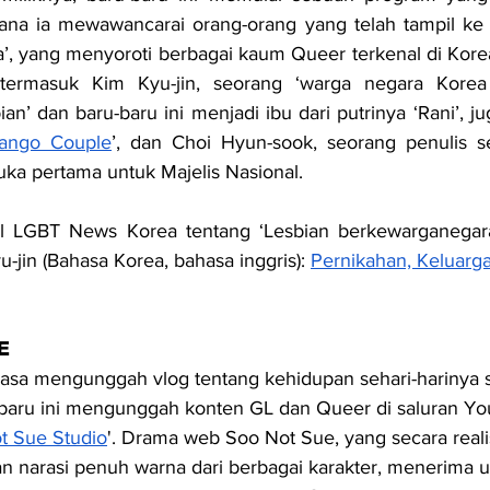
mana ia mewawancarai orang-orang yang telah tampil ke p
ha’, yang menyoroti berbagai kaum Queer terkenal di Kore
, termasuk Kim Kyu-jin, seorang ‘warga negara Kore
an’ dan baru-baru ini menjadi ibu dari putrinya ‘Rani’, j
ango Couple
’, dan Choi Hyun-sook, seorang penulis se
buka pertama untuk Majelis Nasional.
kel LGBT News Korea tentang ‘Lesbian berkewarganegar
-jin (Bahasa Korea, bahasa inggris): 
Pernikahan, Keluarg
E
iasa mengunggah vlog tentang kehidupan sehari-harinya 
-baru ini mengunggah konten GL dan Queer di saluran Y
t Sue Studio
'. Drama web Soo Not Sue, yang secara reali
narasi penuh warna dari berbagai karakter, menerima ula