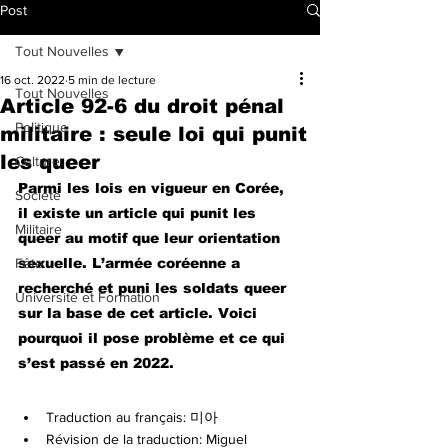
Post
Tout Nouvelles
16 oct. 2022
5 min de lecture
Tout Nouvelles
Article 92-6 du droit pénal
Politique
militaire : seule loi qui punit
les queer
Culture
Parmi les lois en vigueur en Corée, 
Société
il existe un article qui punit les 
Militaire
queer au motif que leur orientation 
Fête
sexuelle. L’armée coréenne a 
recherché et puni les soldats queer 
Université et Formation
sur la base de cet article. Voici 
pourquoi il pose problème et ce qui 
s’est passé en 2022.
Traduction au français: 미아
Révision de la traduction: Miguel