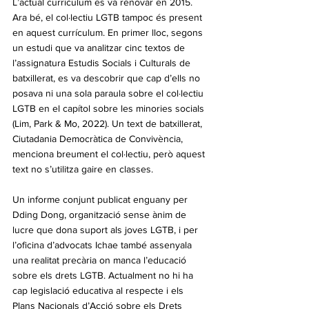
L’actual currículum es va renovar en 2015. 
Ara bé, el col·lectiu LGTB tampoc és present 
en aquest currículum. En primer lloc, segons 
un estudi que va analitzar cinc textos de 
l’assignatura Estudis Socials i Culturals de 
batxillerat, es va descobrir que cap d’ells no 
posava ni una sola paraula sobre el col·lectiu 
LGTB en el capítol sobre les minories socials 
(Lim, Park & Mo, 2022). Un text de batxillerat, 
Ciutadania Democràtica de Convivència, 
menciona breument el col·lectiu, però aquest 
text no s’utilitza gaire en classes.
Un informe conjunt publicat enguany per 
Dding Dong, organització sense ànim de 
lucre que dona suport als joves LGTB, i per 
l’oficina d’advocats Ichae també assenyala 
una realitat precària on manca l’educació 
sobre els drets LGTB. Actualment no hi ha 
cap legislació educativa al respecte i els 
Plans Nacionals d’Acció sobre els Drets 