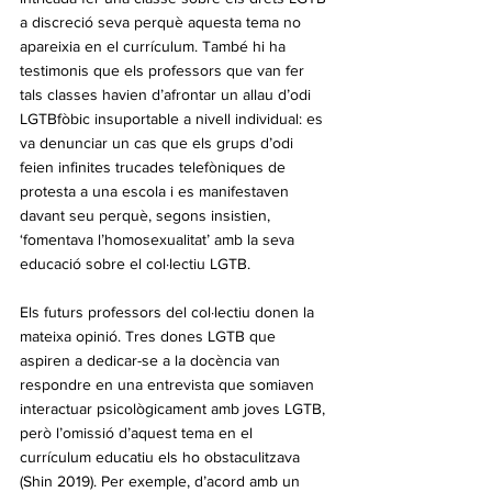
a discreció seva perquè aquesta tema no 
apareixia en el currículum. També hi ha 
testimonis que els professors que van fer 
tals classes havien d’afrontar un allau d’odi 
LGTBfòbic insuportable a nivell individual: es 
va denunciar un cas que els grups d’odi 
feien infinites trucades telefòniques de 
protesta a una escola i es manifestaven 
davant seu perquè, segons insistien, 
‘fomentava l’homosexualitat’ amb la seva 
educació sobre el col·lectiu LGTB. 
Els futurs professors del col·lectiu donen la 
mateixa opinió. Tres dones LGTB que 
aspiren a dedicar-se a la docència van 
respondre en una entrevista que somiaven 
interactuar psicològicament amb joves LGTB, 
però l’omissió d’aquest tema en el 
currículum educatiu els ho obstaculitzava 
(Shin 2019). Per exemple, d’acord amb un 