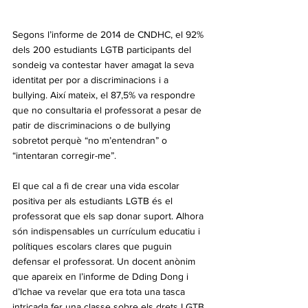
Segons l’informe de 2014 de CNDHC, el 92% 
dels 200 estudiants LGTB participants del 
sondeig va contestar haver amagat la seva 
identitat per por a discriminacions i a 
bullying. Així mateix, el 87,5% va respondre 
que no consultaria el professorat a pesar de 
patir de discriminacions o de bullying 
sobretot perquè “no m’entendran” o 
“intentaran corregir-me”.
El que cal a fi de crear una vida escolar 
positiva per als estudiants LGTB és el 
professorat que els sap donar suport. Alhora 
són indispensables un currículum educatiu i 
polítiques escolars clares que puguin 
defensar el professorat. Un docent anònim 
que apareix en l’informe de Dding Dong i 
d’Ichae va revelar que era tota una tasca 
intricada fer una classe sobre els drets LGTB 