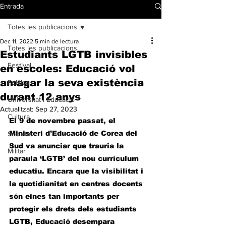
Entrada
Totes les publicacions
Dec 11, 2022
5 min de lectura
Totes les publicacions
Estudiants LGTB invisibles
Festival
en escoles: Educació vol
amagar la seva existència
Política
durant 12 anys
Universitat i Educació
Actualitzat:
Sep 27, 2023
Cultura
El 9 de novembre passat, el 
Ministeri d’Educació de Corea del 
Societat
Sud va anunciar que trauria la 
Militar
paraula ‘LGTB’ del nou currículum 
educatiu. Encara que la visibilitat i 
la quotidianitat en centres docents 
són eines tan importants per 
protegir els drets dels estudiants 
LGTB, Educació desempara 