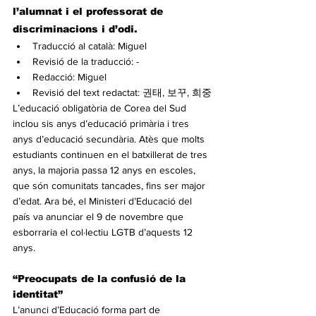
l’alumnat i el professorat de 
discriminacions i d’odi.
Traducció al català: Miguel
Revisió de la traducció: -
Redacció: Miguel
Revisió del text redactat: 권태, 보꾸, 희중
L’educació obligatòria de Corea del Sud 
inclou sis anys d’educació primària i tres 
anys d’educació secundària. Atès que molts 
estudiants continuen en el batxillerat de tres 
anys, la majoria passa 12 anys en escoles, 
que són comunitats tancades, fins ser major 
d’edat. Ara bé, el Ministeri d’Educació del 
país va anunciar el 9 de novembre que 
esborraria el col·lectiu LGTB d’aquests 12 
anys.
“Preocupats de la confusió de la 
identitat”
L’anunci d’Educació forma part de 