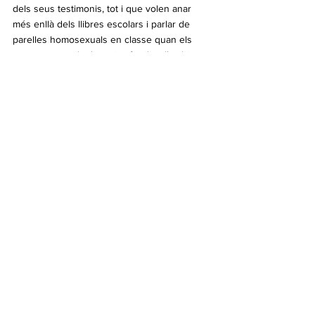
dels seus testimonis, tot i que volen anar 
més enllà dels llibres escolars i parlar de 
parelles homosexuals en classe quan els 
toca ensenyar la diversitat familiar, l’ambient 
conservador no tant sols els ho bloqueja 
sinó també els amenaça fins i tot la posició 
del professorat.
“La visibilitat i la quotidianitat són 
la millor eina per promocionar els 
drets”
L’informe nou publicat el 29 de novembre 
per l’Institut Coreà del Desenvolupament de 
les Dones (KWDI, Korean Women’s 
Development Institute) revelà que el 78% de 
més de 4.000 estudiants d’ESO enquestats 
considerava necessària una educació sobre 
les persones LGTB. Els alumnes ja saben 
com és de diversa la nostra societat i en 
desitgen aprendre més. “La no existència (de 