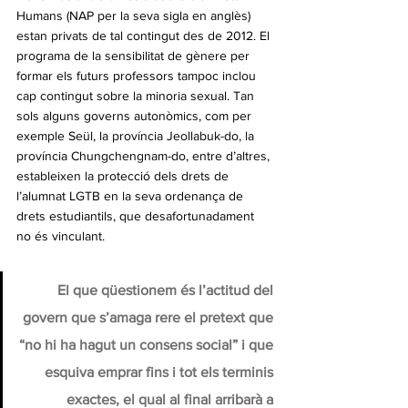
Humans (NAP per la seva sigla en anglès) 
estan privats de tal contingut des de 2012. El 
programa de la sensibilitat de gènere per 
formar els futurs professors tampoc inclou 
cap contingut sobre la minoria sexual. Tan 
sols alguns governs autonòmics, com per 
exemple Seül, la província Jeollabuk-do, la 
província Chungchengnam-do, entre d’altres, 
estableixen la protecció dels drets de 
l’alumnat LGTB en la seva ordenança de 
drets estudiantils, que desafortunadament 
no és vinculant.
El que qüestionem és l’actitud del 
govern que s’amaga rere el pretext que 
“no hi ha hagut un consens social” i que 
esquiva emprar fins i tot els terminis 
exactes, el qual al final arribarà a 