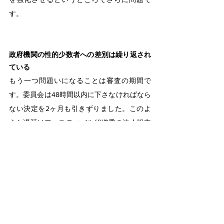
す。
政府機関の性的少数者への差別は繰り返され
ている
もう一つ問題いになることは審査の期間で
す。委員会は48時間以内に下さなければなら
ない決定を2ヶ月も引きずりました。このよ
うな遅延はフェスティバル組織委の法人設立
の時を思い浮かべさせます。昨年、ソウル市
は組織委員会の法人設立の申請を2年間引き
延ばして不許可を決定しました。さらに、
「中央行政審判委員会」に提出した答弁書で
は性的少数者の平等を追求する組織委の目標
が憲法に反すると主張し、公憤を引き起こし
たこともありました。