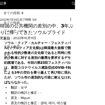
記事
全ての投稿
2022年7月31日
読了時間: 5分
全ての投稿
韓国の公共機関の差別の中、3年ぶ
フェスティバル
りに帰ってきたソウルプライド
更新日：
2022年10月11日
政治
ソウル・クィア・カルチャー・フェスティバ
大学と教育
ル(ソウルクィア文化祭)は韓国最大規模で開
かれる性的少数者の文化祭であると同時に性
文化
的少数者に対する差別の撤廃を要求するデモ
社会
の現場である。今回の第23回フェスティバル
は、新型コロナウイルス感染症(COVID-19)
軍
による3年の空白を乗り越えて再び街に現れ
たが、ソウル市の差別的な行政に耐えなけれ
ばならなかった。
翻訳：보꾸
翻訳の検討と修正：-
原文：Miguel
原文の検討と修正：권태, 레이, 에스텔