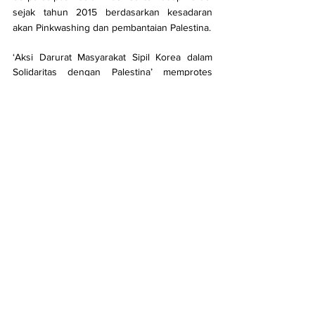
sejak tahun 2015 berdasarkan kesadaran 
akan Pinkwashing dan pembantaian Palestina.
‘Aksi Darurat Masyarakat Sipil Korea dalam 
Solidaritas dengan Palestina’ memprotes 
bahwa kedutaan-kedutaan tersebut 
mempertahankan kemitraan resmi dengan 
festival tersebut. Seperti biasa, kelompok aksi 
darurat menggelar aksi unjuk rasa di dekat 
Kedutaan Besar Israel dan bergerak ke lokasi 
Festival Budaya Queer untuk melakukan 
protes di depan booth kedutaan. Setelah itu, 
juga ikut serta dalam jalur pawai.
Tempat kita dapat mengambil tindakan
Pembaca di Korea juga dapat bergabung 
dalam aksi ini. ‘Aksi Darurat Masyarakat Sipil 
Korea dalam Solidaritas dengan Palestina’ 
mengadakan demonstrasi di dekat Kedutaan 
Besar Israel setiap hari Sabtu.