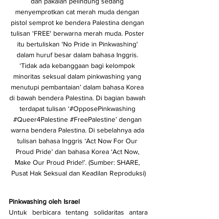
dan pakaian pelindung sedang 
menyemprotkan cat merah muda dengan 
pistol semprot ke bendera Palestina dengan 
tulisan 'FREE' berwarna merah muda. Poster 
itu bertuliskan 'No Pride in Pinkwashing' 
dalam huruf besar dalam bahasa Inggris. 
‘Tidak ada kebanggaan bagi kelompok 
minoritas seksual dalam pinkwashing yang 
menutupi pembantaian’ dalam bahasa Korea 
di bawah bendera Palestina. Di bagian bawah 
terdapat tulisan ‘#OpposePinkwashing 
#Queer4Palestine
#FreePalestine
’ dengan 
warna bendera Palestina. Di sebelahnya ada 
tulisan bahasa Inggris ‘Act Now For Our 
Proud Pride’ dan bahasa Korea ‘Act Now, 
Make Our Proud Pride!’. (Sumber: SHARE, 
Pusat Hak Seksual dan Keadilan Reproduksi)
Pinkwashing oleh Israel
Untuk berbicara tentang solidaritas antara 