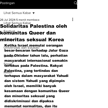
Postingan
Lihat Semua Kabar
26 Jul 2024
5 menit membaca
Lihat Semua Kabar
Solidaritas Palestina oleh
Festival
komunitas Queer dan
minoritas seksual Korea
Politik
Ketika Israel memulai serangan 
Universitas dan Edukasi
besar-besaran terhadap Jalur Gaza 
pada Oktober tahun lalu, perhatian 
Budaya
masyarakat internasional semakin 
Sosial
terfokus pada Palestina. Rakyat 
Palestina, yang tertindas dan 
Militer
terhapus dalam masyarakat Yahudi 
dan sistem Yahudi yang dipimpin 
oleh Israel, memiliki banyak 
kesamaan dengan komunitas Queer 
dan minoritas seksual yang 
didiskriminasi dan dipaksa 
menuntut normalitas, dan itu 