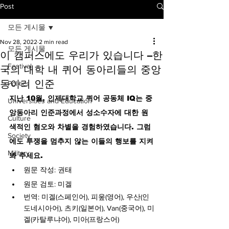
Post
모든 게시물
Nov 28, 2022
2 min read
모든 게시물
이 캠퍼스에도 우리가 있습니다 –한
Festival
국의 대학 내 퀴어 동아리들의 중앙
동아리 인준
Politics
지난 10월, 인제대학교 퀴어 공동체 IQ는 중
Universities and Education
앙동아리 인준과정에서 성소수자에 대한 원
Culture
색적인 혐오와 차별을 경험하였습니다. 그럼
Society
에도 투쟁을 멈추지 않는 이들의 행보를 지켜
Military
봐 주세요.
원문 작성: 권태
원문 검토: 미겔
번역: 미겔(스페인어), 피웊(영어), 우산(인
도네시아어), 츠키(일본어), Van(중국어), 미
겔(카탈루냐어), 미아(프랑스어)